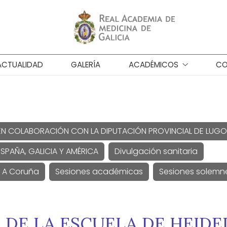
ACTUALIDAD
GALERÍA
ACADÉMICOS
CO
EN COLABORACIÓN CON LA DIPUTACIÓN PROVINCIAL DE LUGO
SPAÑA, GALICIA Y AMÉRICA
Divulgación sanitaria
e A Coruña
Sesiones académicas
Sesiones solemn
DE LA ESCUELA DE HEIDE