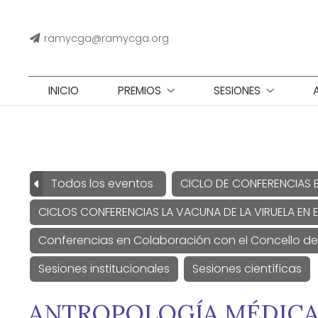
ramycga@ramycga.org
INICIO
PREMIOS
SESIONES
Todos los eventos
CICLO DE CONFERENCIAS 
CICLOS CONFERENCIAS LA VACUNA DE LA VIRUELA EN E
Conferencias en Colaboración con el Concello d
Sesiones institucionales
Sesiones científicas
ANTROPOLOGÍA MÉDICA 