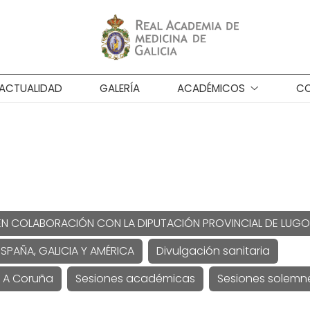
ACTUALIDAD
GALERÍA
ACADÉMICOS
CO
EN COLABORACIÓN CON LA DIPUTACIÓN PROVINCIAL DE LUGO
SPAÑA, GALICIA Y AMÉRICA
Divulgación sanitaria
e A Coruña
Sesiones académicas
Sesiones solemn