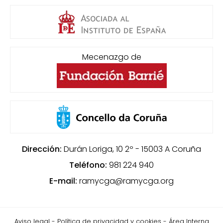
Mecenazgo de
Dirección:
Durán Loriga, 10 2º - 15003
A Coruña
Teléfono:
981 224 940
E-mail:
ramycga@ramycga.org
Aviso legal
-
Política de privacidad y cookies
-
Área Interna