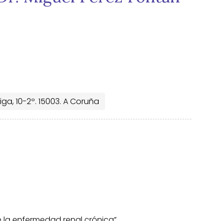
iga, 10-2º. 15003. A Coruña
N
e la enfermedad renal crónica”.