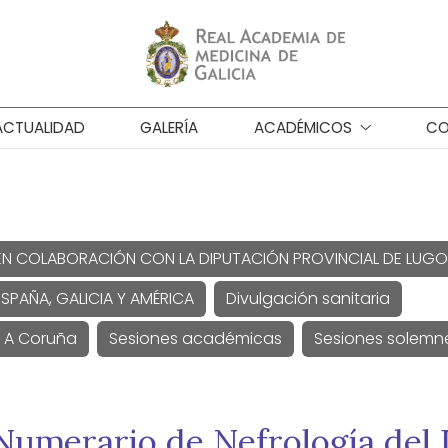
ACTUALIDAD
GALERÍA
ACADÉMICOS
CO
EN COLABORACIÓN CON LA DIPUTACIÓN PROVINCIAL DE LUGO
SPAÑA, GALICIA Y AMÉRICA
Divulgación sanitaria
e A Coruña
Sesiones académicas
Sesiones solemn
umerario de Nefrología del 