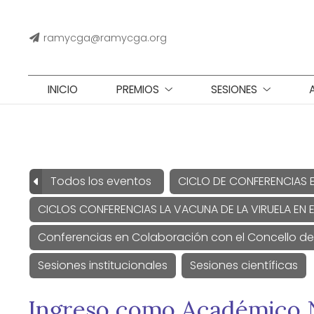
ramycga@ramycga.org
INICIO
PREMIOS
SESIONES
Todos los eventos
CICLO DE CONFERENCIAS 
CICLOS CONFERENCIAS LA VACUNA DE LA VIRUELA EN E
Conferencias en Colaboración con el Concello d
Sesiones institucionales
Sesiones científicas
Ingreso como Académico N