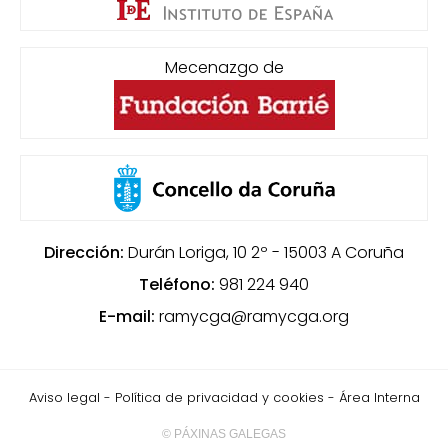
Mecenazgo de
Dirección:
Durán Loriga, 10 2º - 15003
A Coruña
Teléfono:
981 224 940
E-mail:
ramycga@ramycga.org
Aviso legal
-
Política de privacidad y cookies
-
Área Interna
© PÁXINAS GALEGAS