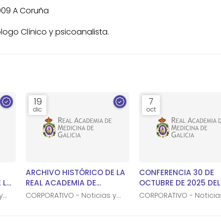
15009 A Coruña
logo Clínico y psicoanalista.
19
7
dic
oct
ARCHIVO HISTÓRICO DE LA
CONFERENCIA 30 DE
 LA
REAL ACADEMIA DE
OCTUBRE DE 2025 DEL
MEDICINA DE GALICIA
MARTELO VILLAR EN L
y
CORPORATIVO - Noticias y
CORPORATIVO - Noticia
AFUNDACIÓN A CORU
notas de prensa
notas de prensa