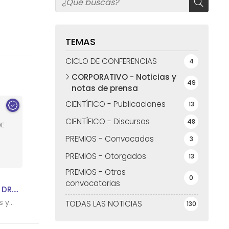
TEMAS
CICLO DE CONFERENCIAS
4
CORPORATIVO - Noticias y
49
notas de prensa
CIENTÍFICO - Publicaciones
13
CIENTÍFICO - Discursos
48
PREMIOS - Convocados
3
PREMIOS - Otorgados
13
PREMIOS - Otras
0
convocatorias
 DR.
A SEDE
s y
TODAS LAS NOTICIAS
130
ÑA