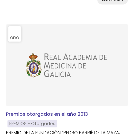
señoras y señores.En este pasado año 2013, la Real
Academia de Medicina y Cirugía de Galicia ha
continuado con sus actividades con la misma ilusión y
fortaleza de los años precedentes. Por ello;
1
agradecemos, más vi...
ene
Premios otorgados en el año 2013
PREMIOS - Otorgados
PREMIO DE LA FUNDACIÓN “PEDRO BARRIÉ DE LA MAZA,