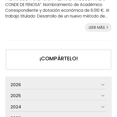
CONDE DE FENOSA”. Nombramiento de Académico
Correspondiente y dotación económica de 6.010 €. Al
trabajo titulado: Desarrollo de un nuevo método de
neuroimagen multimodal y cuantitativa (IQ-BRAIN)
LEER MÁS
para el diagnóstico precoz. Nuestra experiencia con
136 pacientes Autores: Prof. Dr. Álvaro Ruibal; Dr. Michel
Herranz Carnero; Jesús Silva Rodríguez; Dra. Julia
Cortés Hernández; Dr. Pablo Aguiar Fernández. -------
----------------------- PREMIO “DR....
¡COMPÁRTELO!
2026
2025
2024