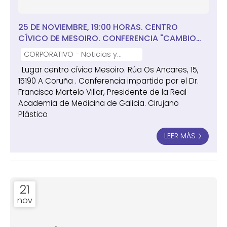
25 DE NOVIEMBRE, 19:00 HORAS. CENTRO
CÍVICO DE MESOIRO. CONFERENCIA "CAMBIO
CORPORAL EN LOS JÓVENES" IMPARTIDA POR EL
CORPORATIVO - Noticias y
DR. FRANCISCO MARTELO VILLAR
notas de prensa
. Lugar centro cívico Mesoiro. Rúa Os Ancares, 15,
15190 A Coruña . Conferencia impartida por el Dr.
Francisco Martelo Villar, Presidente de la Real
Academia de Medicina de Galicia. Cirujano
Plástico
LEER MÁS
21
nov