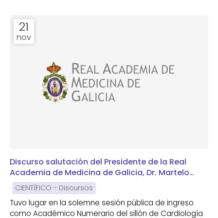
21
nov
Discurso salutación del Presidente de la Real
Academia de Medicina de Galicia, Dr. Martelo
Villar, al nuevo Académico Numerario Dr. González
CIENTÍFICO - Discursos
Juanatey
Tuvo lugar en la solemne sesión pública de ingreso
como Académico Numerario del sillón de Cardiología