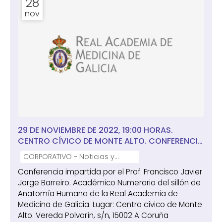
28
nov
29 DE NOVIEMBRE DE 2022, 19:00 HORAS.
CENTRO CÍVICO DE MONTE ALTO. CONFERENCIA
SOBRE: " PRESCRIPCIÓN DE EJERCICIO FÍSICO
CORPORATIVO - Noticias y
PARA SENIORS" IMPARTIDA POR EL PROF.
notas de prensa
Conferencia impartida por el Prof. Francisco Javier
FRANCISCO JAVIER JORGE BARREIRO
Jorge Barreiro. Académico Numerario del sillón de
Anatomía Humana de la Real Academia de
Medicina de Galicia. Lugar: Centro cívico de Monte
Alto. Vereda Polvorín, s/n, 15002 A Coruña