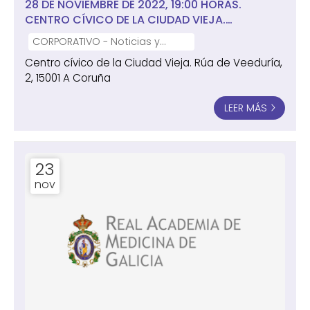
28 DE NOVIEMBRE DE 2022, 19:00 HORAS.
CENTRO CÍVICO DE LA CIUDAD VIEJA.
CONFERENCIA " AGUAS TERMALES Y
CORPORATIVO - Noticias y
ENVEJECIMIENTO SALUDABLE" IMPARTIDA POR LA
notas de prensa
Centro cívico de la Ciudad Vieja. Rúa de Veeduría,
DRA. ROSA MEIJIDE FAILDE
2, 15001 A Coruña
LEER MÁS
23
nov