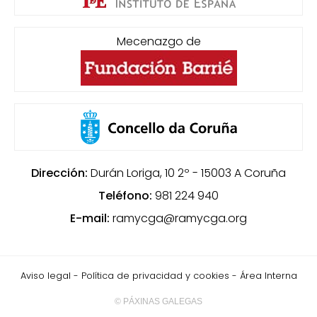
Mecenazgo de
Dirección:
Durán Loriga, 10 2º - 15003
A Coruña
Teléfono:
981 224 940
E-mail:
ramycga@ramycga.org
Aviso legal
-
Política de privacidad y cookies
-
Área Interna
© PÁXINAS GALEGAS