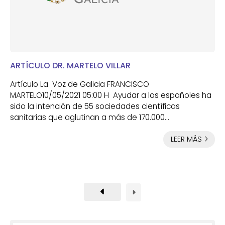
ARTÍCULO DR. MARTELO VILLAR
Artículo La Voz de Galicia FRANCISCO
MARTELO10/05/2021 05:00 H Ayudar a los españoles ha
sido la intención de 55 sociedades científicas
sanitarias que aglutinan a más de 170.000
profesionales involucrados en la lucha contra la
LEER MÁS
terrible pandemia que nos aflige desde hace más de
un año. Todos ellos vienen trabajando de forma
conjunta desde la celebración, el pasado octubre, del I
Congreso Nacional Covid-19, el mayor encuentro
científico-sanitario celebrado hasta la fecha en
España. Emitieron...