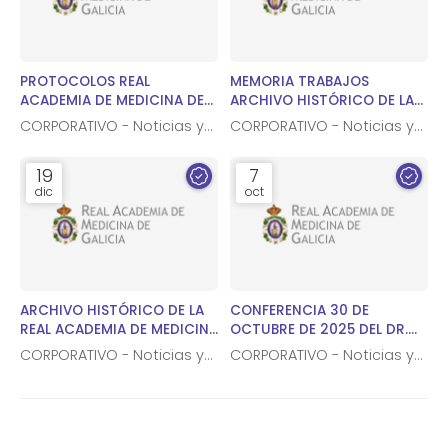
PROTOCOLOS REAL
MEMORIA TRABAJOS
ACADEMIA DE MEDICINA DE
ARCHIVO HISTÓRICO DE LA
GALICIA
REAL ACADEMIA DE MEDICINA
CORPORATIVO - Noticias y
CORPORATIVO - Noticias y
DE GALICIA
notas de prensa
notas de prensa
19
7
dic
oct
ARCHIVO HISTÓRICO DE LA
CONFERENCIA 30 DE
REAL ACADEMIA DE MEDICINA
OCTUBRE DE 2025 DEL DR.
DE GALICIA
MARTELO VILLAR EN LA SEDE
CORPORATIVO - Noticias y
CORPORATIVO - Noticias y
AFUNDACIÓN A CORUÑA
notas de prensa
notas de prensa