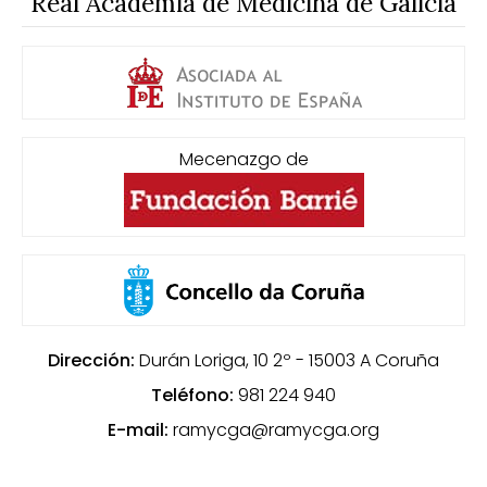
Real Academia de Medicina de Galicia
Mecenazgo de
Dirección:
Durán Loriga, 10 2º - 15003
A Coruña
Teléfono:
981 224 940
E-mail:
ramycga@ramycga.org