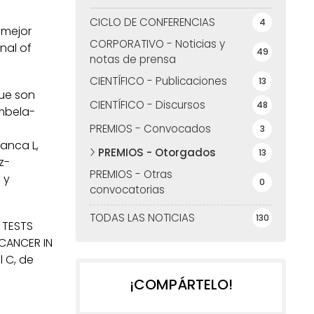
CICLO DE CONFERENCIAS
4
 mejor
CORPORATIVO - Noticias y
nal of
49
notas de prensa
CIENTÍFICO - Publicaciones
13
que son
CIENTÍFICO - Discursos
48
ombela-
PREMIOS - Convocados
3
ranca L,
PREMIOS - Otorgados
13
z-
PREMIOS - Otras
 y
0
convocatorias
TODAS LAS NOTICIAS
130
 TESTS
CANCER IN
l C, de
¡COMPÁRTELO!