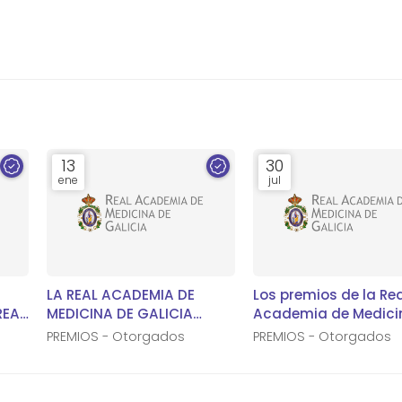
13
30
ene
jul
LA REAL ACADEMIA DE
Los premios de la Re
MEDICINA DE GALICIA
Academia de Medici
A DE
CONCEDE LOS PREMIOS DE
Galicia del año 2020
PREMIOS - Otorgados
PREMIOS - Otorgados
LA CONVOCATORIA DEL
sido declarados des
AÑO 2022