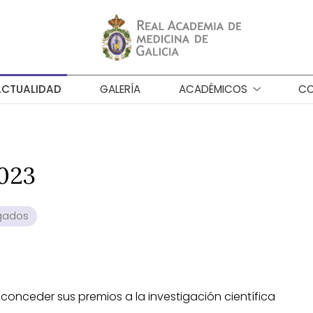
ACTUALIDAD
GALERÍA
ACADÉMICOS
CO
023
rgados
onceder sus premios a la investigación científica