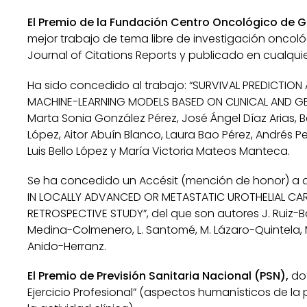
El Premio de la Fundación Centro Oncológico de Ga
mejor trabajo de tema libre de investigación oncológ
Journal of Citations Reports y publicado en cualqui
Ha sido concedido al trabajo: “SURVIVAL PREDICTIO
MACHINE-LEARNING MODELS BASED ON CLINICAL AND GEN
Marta Sonia González Pérez, José Ángel Díaz Arias, 
López, Aitor Abuín Blanco, Laura Bao Pérez, Andrés P
Luis Bello López y María Victoria Mateos Manteca.
Se ha concedido un Accésit (mención de honor) a d
IN LOCALLY ADVANCED OR METASTATIC UROTHELIAL CA
RETROSPECTIVE STUDY”, del que son autores J. Ruiz-B
Medina-Colmenero, L. Santomé, M. Lázaro-Quintela, M
Anido-Herranz.
El Premio de Previsión Sanitaria Nacional (PSN),
do
Ejercicio Profesional” (aspectos humanísticos de la