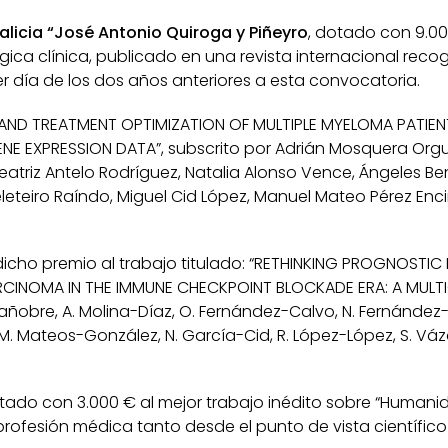
licia “José Antonio Quiroga y Piñeyro
, dotado con 9.00
ica clínica, publicado en una revista internacional recog
er día de los dos años anteriores a esta convocatoria.
N AND TREATMENT OPTIMIZATION OF MULTIPLE MYELOMA PATIEN
E EXPRESSION DATA”, subscrito por Adrián Mosquera Orgu
Beatriz Antelo Rodríguez, Natalia Alonso Vence, Ángeles 
eleteiro Raíndo, Miguel Cid López, Manuel Mateo Pérez Enc
icho premio al trabajo titulado: “RETHINKING PROGNOSTI
RCINOMA IN THE IMMUNE CHECKPOINT BLOCKADE ERA: A MULT
añobre, A. Molina-Díaz, O. Fernández-Calvo, N. Fernández-
. Mateos-González, N. García-Cid, R. López-López, S. Váz
tado con 3.000 € al mejor trabajo inédito sobre “Humani
 profesión médica tanto desde el punto de vista científi