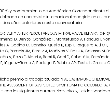
000 € y nombramiento de Académico Correspondiente al
ublicado en una revista internacional recogida en el Jour
os dos años anteriores a esta convocatoria.
MORTALITY AFTER PERCUTANEOUS MITRAL VALVE REPAIR”, del 
zamendi D, Benito-González T, Montefusco A, Pascual I, N
 A, Godino C, Caneiro-Queija B, Lupi L, Regueiro A, Li CH,
 G, Paradis JM, Peretz A, Moñivas V, Baz JA, Galasso M, B
eón V, Pozo E, Alperi A, Beeri R, Cani D, Sabaté M, Fernánde
i E, Íñiguez-Romo A, Bedogni F, Rubbio AP, Testa L, Grasso C
icho premio al trabajo titulado: “FAECAL IMMUNOCHEMICAL
G THE ASESSMENT OF SUSPECTED SYMPTOMATIC COLORECTAL 
 con los siguientes autores Pin-Vieito N, Tejido-Sandova