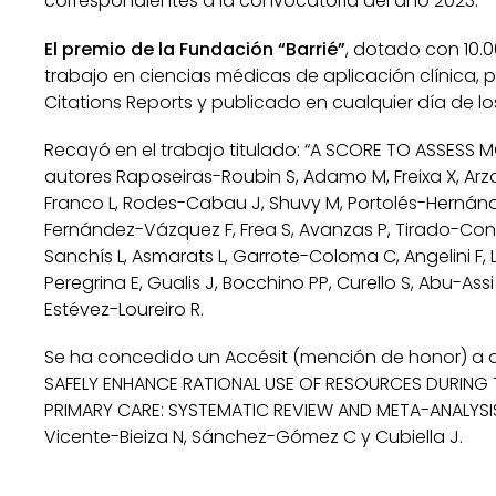
correspondientes a la convocatoria del año 2023.
El premio de la Fundación “Barrié”
, dotado con 10.
trabajo en ciencias médicas de aplicación clínica, p
Citations Reports y publicado en cualquier día de l
Recayó en el trabajo titulado: “A SCORE TO ASSESS 
autores Raposeiras-Roubin S, Adamo M, Freixa X, Ar
Franco L, Rodes-Cabau J, Shuvy M, Portolés-Hernández
Fernández-Vázquez F, Frea S, Avanzas P, Tirado-Conte
Sanchís L, Asmarats L, Garrote-Coloma C, Angelini F, L
Peregrina E, Gualis J, Bocchino PP, Curello S, Abu-Ass
Estévez-Loureiro R.
Se ha concedido un Accésit (mención de honor) a d
SAFELY ENHANCE RATIONAL USE OF RESOURCES DURIN
PRIMARY CARE: SYSTEMATIC REVIEW AND META-ANALYSIS”,
Vicente-Bieiza N, Sánchez-Gómez C y Cubiella J.