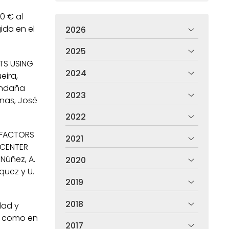
0 € al
ida en el
2026
2025
TS USING
2024
eira,
Bendaña
2023
inas, José
2022
C FACTORS
2021
ICENTER
Núñez, A.
2020
quez y U.
2019
2018
dad y
co como en
2017