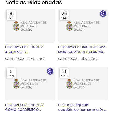
Noticias relacionadas
30
25
jun
may
DISCURSO DE INGRESO
DISCURSO DE INGRESO DRA.
ACADEMICO
MÓNICA MOURELO FARIÑA
CORRESPONDIENTE DR.
CIENTÍFICO - Discursos
CIENTÍFICO - Discursos
MAXIMINO ABRALDES LÓPEZ-
VEIGA
6
31
may
mar
DISCURSO DE INGRESO
Discurso ingreso
COMO ACADÉMICO
académico numerario Dr.