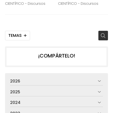
CORRESPONDIENTE DEL DR.
Manuel Freire-Garabal
CIENTÍFICO - Discursos
CIENTÍFICO - Discursos
MANUEL GÓMEZ GUTIÉRREZ
Núñez
TEMAS
¡COMPÁRTELO!
2026
2025
2024