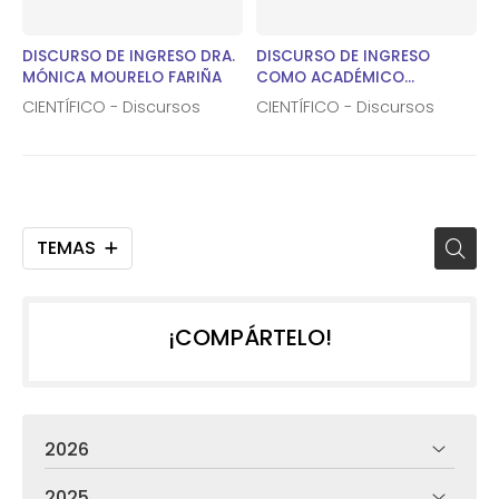
DISCURSO DE INGRESO DRA.
DISCURSO DE INGRESO
MÓNICA MOURELO FARIÑA
COMO ACADÉMICO
CORRESPONDIENTE DEL DR.
CIENTÍFICO - Discursos
CIENTÍFICO - Discursos
MANUEL GÓMEZ GUTIÉRREZ
TEMAS
¡COMPÁRTELO!
2026
2025