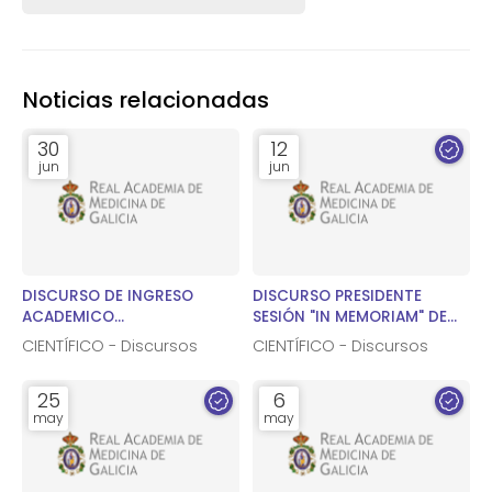
Noticias relacionadas
30
12
jun
jun
DISCURSO DE INGRESO
DISCURSO PRESIDENTE
ACADEMICO
SESIÓN "IN MEMORIAM" DE
CORRESPONDIENTE DR.
LOS ACADÉMICOS DE HONOR
CIENTÍFICO - Discursos
CIENTÍFICO - Discursos
MAXIMINO ABRALDES LÓPEZ-
DRES. PATARROYO MURILLO Y
VEIGA
CHARRO SALGADO.
25
6
may
may