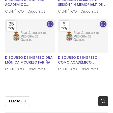
ACADEMICO
SESIÓN "IN MEMORIAM" DE
CORRESPONDIENTE DR.
LOS ACADÉMICOS DE HONOR
CIENTÍFICO - Discursos
CIENTÍFICO - Discursos
MAXIMINO ABRALDES LÓPEZ-
DRES. PATARROYO MURILLO Y
VEIGA
CHARRO SALGADO.
25
6
may
may
DISCURSO DE INGRESO DRA.
DISCURSO DE INGRESO
MÓNICA MOURELO FARIÑA
COMO ACADÉMICO
CORRESPONDIENTE DEL DR.
CIENTÍFICO - Discursos
CIENTÍFICO - Discursos
MANUEL GÓMEZ GUTIÉRREZ
TEMAS