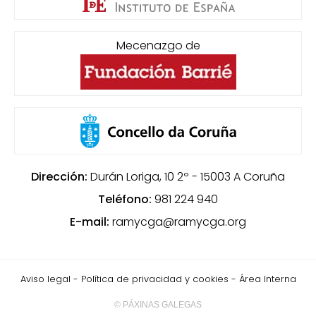
Mecenazgo de
Dirección:
Durán Loriga, 10 2º - 15003
A Coruña
Teléfono:
981 224 940
E-mail:
ramycga@ramycga.org
Aviso legal
-
Política de privacidad y cookies
-
Área Interna
© PÁXINAS GALEGAS